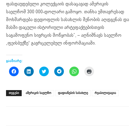
ფასდაუდებელი კოლექციის დასაცავად ამერიკის
საელჩომ 300 000-დოლარი გამოყო. თანხა უმთავრესად
მოხმარდება დედოფლის სასახლის შენობის აღდგენას და
მასში დაცული ისტორიული არტეფაქტებისთვის
საგამოფენო სივრცის მოწყობას”, – აღნიშნავს საელჩო
„ფეისბუქზე“ გავრცელებულ ინფორმაციაში.
გააზიარე:
Click
Click
Click
Click
Click
Click
to
to
to
to
to
to
share
share
share
share
share
print
on
on
on
on
on
(Opens
Facebook
LinkedIn
Twitter
Telegram
WhatsApp
in
(Opens
(Opens
(Opens
(Opens
(Opens
new
ᲗᲔᲒᲔᲑᲘ
ამერიკის საელჩო
დადიანების სასახლე
რეაბილიტაცია
in
in
in
in
in
window)
new
new
new
new
new
window)
window)
window)
window)
window)