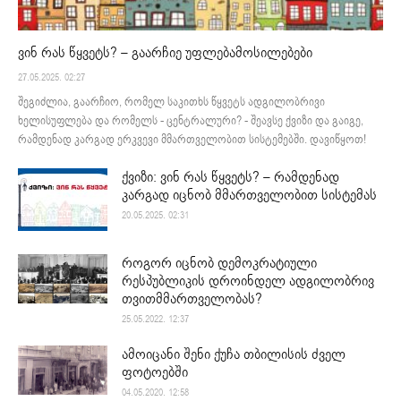
ვინ რას წყვეტს? – გაარჩიე უფლებამოსილებები
27.05.2025. 02:27
შეგიძლია, გაარჩიო, რომელ საკითხს წყვეტს ადგილობრივი
ხელისუფლება და რომელს - ცენტრალური? - შეავსე ქვიზი და გაიგე,
რამდენად კარგად ერკვევი მმართველობით სისტემებში. დავიწყოთ!
ქვიზი: ვინ რას წყვეტს? – რამდენად
კარგად იცნობ მმართველობით სისტემას
20.05.2025. 02:31
როგორ იცნობ დემოკრატიული
რესპუბლიკის დროინდელ ადგილობრივ
თვითმმართველობას?
25.05.2022. 12:37
ამოიცანი შენი ქუჩა თბილისის ძველ
ფოტოებში
04.05.2020. 12:58