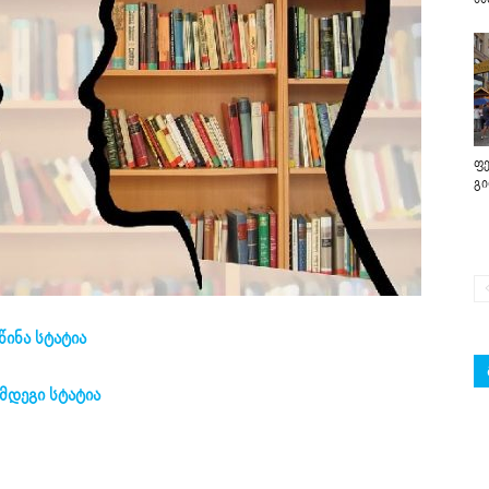
ფე
გ
წინა სტატია
მდეგი სტატია