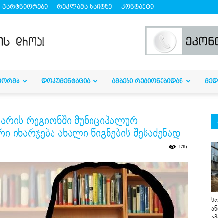
პარტნიორები
რეკლამა საიტზე
კონტაქტი
ᲤᲝᲠᲛᲐ
ᲓᲝᲙᲣᲛᲔᲜᲢᲐᲪᲘᲐ
ᲐᲛᲑᲔᲑᲘ ᲠᲔᲒᲘᲝᲜᲔᲑᲘᲓᲐᲜ
ᲛᲔᲓ
ჭარის რეგიონში მუნიციპალურ
 იხარჯება ახალი წიგნების შესაძენად
1287
სო
ან
ამ