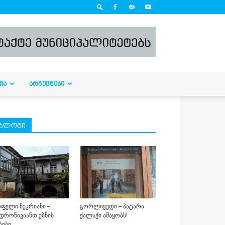
ᲘᲐ
ᲐᲠᲩᲔᲕᲜᲔᲑᲘ
ბლოგი
ფელი ნუკრიანი –
გორლივუდი – პატარა
დრონიკაანთ უბნის
ქალაქი ამაყობს!
ბები