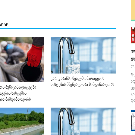
სგან
ვ
უ
27.
შე
გარდაბანში წყალმომარაგების
ა
სისტემის მშენებლობა მიმდინარეობს
ს მუნიციპალიტეტში
ცე
გების სისტემის
კა
ია მიმდინარეობს
და