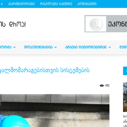
პარტნიორები
რეკლამა საიტზე
კონტაქტი
ᲤᲝᲠᲛᲐ
ᲓᲝᲙᲣᲛᲔᲜᲢᲐᲪᲘᲐ
ᲐᲛᲑᲔᲑᲘ ᲠᲔᲒᲘᲝᲜᲔᲑᲘᲓᲐᲜ
ᲛᲔᲓ
ყალმომარაგებისთვის სისტემების
492
სო
ან
ამ