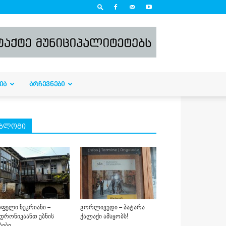
ᲘᲐ
ᲐᲠᲩᲔᲕᲜᲔᲑᲘ
ბლოგი
ფელი ნუკრიანი –
გორლივუდი – პატარა
დრონიკაანთ უბნის
ქალაქი ამაყობს!
ბები