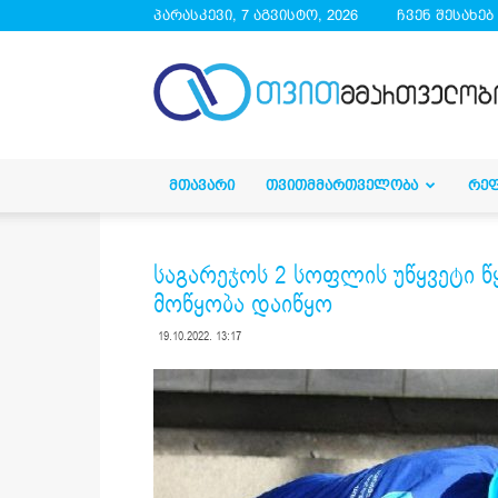
პარასკევი, 7 აგვისტო, 2026
ჩვენ შესახებ
droa.ge
ᲛᲗᲐᲕᲐᲠᲘ
ᲗᲕᲘᲗᲛᲛᲐᲠᲗᲕᲔᲚᲝᲑᲐ
ᲠᲔ
საგარეჯოს 2 სოფლის უწყვეტი წ
მოწყობა დაიწყო
19.10.2022. 13:17