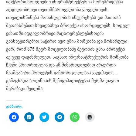
ფაქტორი სოფლებში ინფრასტრუქტურის მოწესრიგებაა.
ადგილობრივი თვითმმართველობა ყოველთვის
ითვალისწინებს მოსახლეობის ინტერესებს და მათთან
შეთანხმებით სხვადასხვა პროექტს ახორციელებს. სოფელ
ვანათში ადგილობრივი მაცხოვრებლებისთვის
განსაკუთრებით საჭირო იყო გზის მოწყობა და მოხარული
ვარ, რომ 875 მეტრ მოცულობაზე ბეტონის გზის პროექტი
აქ უკვე დავასრულეთ. საგზაო ინფრასტრუქტურის მოწყობა
ჩვენი პრიორიტეტია და ამ მიმართულებით არაერთი
მასშტაბური პროექტის განხორციელებას ვგეგმავთ“, –
განაცხადა ბოლნისის მუნიციპალიტეტის მერმა დავით
შერაზადიშვილმა.
გააზიარე:
Click
Click
Click
Click
Click
Click
to
to
to
to
to
to
share
share
share
share
share
print
on
on
on
on
on
(Opens
Facebook
LinkedIn
Twitter
Telegram
WhatsApp
in
(Opens
(Opens
(Opens
(Opens
(Opens
new