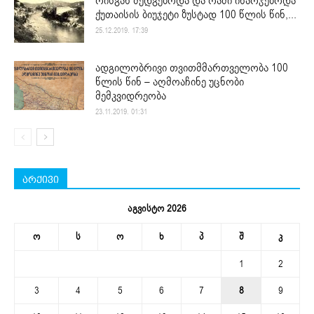
რისგან შედგებოდა და რაში იხარჯებოდა
ქუთაისის ბიუჯეტი ზუსტად 100 წლის წინ,...
25.12.2019. 17:39
ადგილობრივი თვითმმართველობა 100
წლის წინ – აღმოაჩინე უცნობი
მემკვიდრეობა
23.11.2019. 01:31
არქივი
აგვისტო 2026
ო
ს
ო
ხ
პ
შ
კ
1
2
3
4
5
6
7
8
9