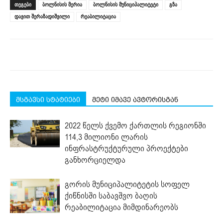
ᲗᲔᲒᲔᲑᲘ
ბოლნისის მერია
ბოლნისის მუნიციპალიტეტი
გზა
in
in
in
in
in
window)
new
new
new
new
new
დავით შერაზადიშვილი
რეაბილიტაცია
window)
window)
window)
window)
window)
მსგავსი სტატიები
მეტი იმავე ავტორისგან
2022 წელს ქვემო ქართლის რეგიონში
114,3 მილიონი ლარის
ინფრასტრუქტურული პროექტები
განხორციელდა
გორის მუნიციპალიტეტის სოფელ
ქიწნისში საბავშვო ბაღის
რეაბილიტაცია მიმდინარეობს