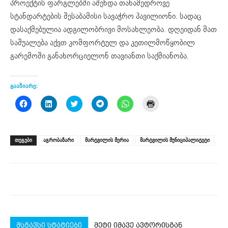
პროექტის ფარგლებში აშენდა თანამედროვე
სტანდარტების შესაბამისი სავაჭრო პავილიონი. სადაც
დასაქმებულია ადგილობრივი მოსახლეობა. დღეიდან მათ
საშუალება აქვთ კომფორტულ და კეთილმოწყობილ
გარემოში განახორციელონ თავიანთი საქმიანობა.
გააზიარე:
Click
Click
Click
Click
Click
Click
to
to
to
to
to
to
share
share
share
share
share
print
on
on
on
on
on
(Opens
Facebook
LinkedIn
Twitter
Telegram
WhatsApp
in
(Opens
(Opens
(Opens
(Opens
(Opens
new
ᲗᲔᲒᲔᲑᲘ
აგრობაზარი
მარტვილის მერია
მარტვილის მუნიციპალიტეტი
in
in
in
in
in
window)
new
new
new
new
new
window)
window)
window)
window)
window)
მსგავსი სტატიები
მეტი იმავე ავტორისგან