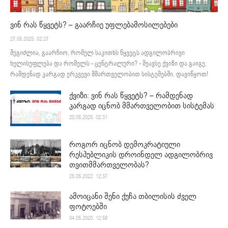
ვინ რას წყვეტს? – გაარჩიე უფლებამოსილებები
27.05.2025. 02:27
შეგიძლია, გაარჩიო, რომელ საკითხს წყვეტს ადგილობრივი
ხელისუფლება და რომელს - ცენტრალური? - შეავსე ქვიზი და გაიგე,
რამდენად კარგად ერკვევი მმართველობით სისტემებში. დავიწყოთ!
ქვიზი: ვინ რას წყვეტს? – რამდენად
კარგად იცნობ მმართველობით სისტემას
20.05.2025. 02:31
როგორ იცნობ დემოკრატიული
რესპუბლიკის დროინდელ ადგილობრივ
თვითმმართველობას?
25.05.2022. 12:37
ამოიცანი შენი ქუჩა თბილისის ძველ
ფოტოებში
04.05.2020. 12:58