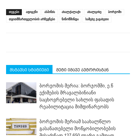
on
on
on
on
on
(Opens
Facebook
LinkedIn
Twitter
Telegram
WhatsApp
in
(Opens
(Opens
(Opens
(Opens
(Opens
new
ᲗᲔᲒᲔᲑᲘ
ადიგენი
ასპინძა
ახალქალაქი
ახალციხე
ბორჯომი
in
in
in
in
in
window)
new
new
new
new
new
თვითმმართველობის არჩევნები
ნინოწმინდა
სამცხე ჯავახეთი
window)
window)
window)
window)
window)
მსგავსი სტატიები
მეტი იმავე ავტორისგან
ბორჯომის მერია: ბორჯომში, ე.წ
ექიმების მრავალბინიანი
საცხოვრებელი სახლის ფასადის
რეაბილიტაცია მიმდინარეობს
ბორჯომის მერიამ საახალწლო
გასანათებელი მოწყობილობების
შესაძენად 127 650 ლარი გამოყო