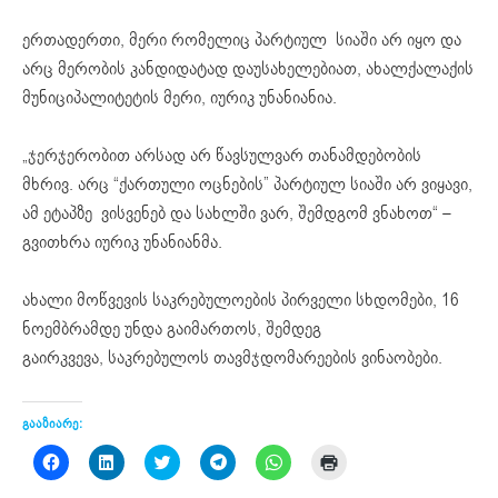
ერთადერთი, მერი რომელიც პარტიულ სიაში არ იყო და
არც მერობის კანდიდატად დაუსახელებიათ, ახალქალაქის
მუნიციპალიტეტის მერი, იურიკ უნანიანია.
„ჯერჯერობით არსად არ წავსულვარ თანამდებობის
მხრივ. არც “ქართული ოცნების” პარტიულ სიაში არ ვიყავი,
ამ ეტაპზე ვისვენებ და სახლში ვარ, შემდგომ ვნახოთ“ –
გვითხრა იურიკ უნანიანმა.
ახალი მოწვევის საკრებულოების პირველი სხდომები, 16
ნოემბრამდე უნდა გაიმართოს, შემდეგ
გაირკვევა, საკრებულოს თავმჯდომარეების ვინაობები.
გააზიარე:
Click
Click
Click
Click
Click
Click
to
to
to
to
to
to
share
share
share
share
share
print