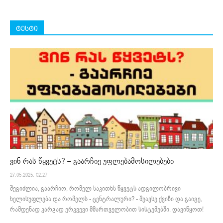
ტესტი
ვინ რას წყვეტს? – გაარჩიე უფლებამოსილებები
27.05.2025. 02:27
შეგიძლია, გაარჩიო, რომელ საკითხს წყვეტს ადგილობრივი
ხელისუფლება და რომელს - ცენტრალური? - შეავსე ქვიზი და გაიგე,
რამდენად კარგად ერკვევი მმართველობით სისტემებში. დავიწყოთ!