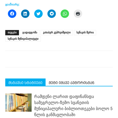
გააზიარე:
Click
Click
Click
Click
Click
Click
to
to
to
to
to
to
share
share
share
share
share
print
on
on
on
on
on
(Opens
Facebook
LinkedIn
Twitter
Telegram
WhatsApp
in
(Opens
(Opens
(Opens
(Opens
(Opens
new
ᲗᲔᲒᲔᲑᲘ
გადადგომა
კახაბერ კუპრეიშვილი
სენაკის მერია
in
in
in
in
in
window)
new
new
new
new
new
სენაკის მუნიციპალიტეტი
window)
window)
window)
window)
window)
მსგავსი სტატიები
მეტი იმავე ავტორისგან
რამდენი ლარით დაფინანსდა
სამეგრელო-ზემო სვანეთის
მუნიციპალური ბიბლიოთეკები ბოლო 5
წლის განმავლობაში