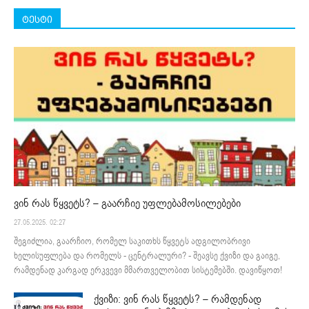
ტესტი
ვინ რას წყვეტს? – გაარჩიე უფლებამოსილებები
27.05.2025. 02:27
შეგიძლია, გაარჩიო, რომელ საკითხს წყვეტს ადგილობრივი
ხელისუფლება და რომელს - ცენტრალური? - შეავსე ქვიზი და გაიგე,
რამდენად კარგად ერკვევი მმართველობით სისტემებში. დავიწყოთ!
ქვიზი: ვინ რას წყვეტს? – რამდენად