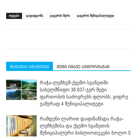
share
share
share
share
share
print
on
on
on
on
on
(Opens
Facebook
LinkedIn
Twitter
Telegram
WhatsApp
in
(Opens
(Opens
(Opens
(Opens
(Opens
new
ᲗᲔᲒᲔᲑᲘ
გადადგომა
ცაგერის მერი
ცაგერის მუნიციპალიტეტი
in
in
in
in
in
window)
new
new
new
new
new
window)
window)
window)
window)
window)
მსგავსი სტატიები
მეტი იმავე ავტორისგან
რაჭა-ლეჩხუმ-ქვემო სვანეთში
სახელმწიფო 36 837-ჯერ მეტი
ფართობის საძოვრებს ფლობს, ვიდრე
ჯამურად 4 მუნიციპალიტეტი
რამდენი ლარით დაფინანსდა რაჭა-
ლეჩხუმისა და ქვემო სვანეთის
მუნიციპალური ბიბლიოთეკები ბოლო 5