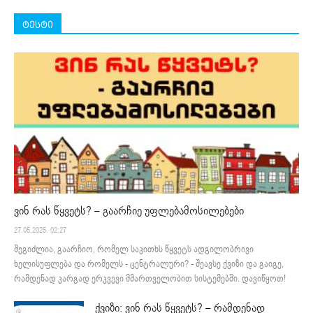
ტესტი
ვინ რას წყვეტს? – გაარჩიე უფლებამოსილებები
27.05.2025. 02:27
შეგიძლია, გაარჩიო, რომელ საკითხს წყვეტს ადგილობრივი
ხელისუფლება და რომელს - ცენტრალური? - შეავსე ქვიზი და გაიგე,
რამდენად კარგად ერკვევი მმართველობით სისტემებში. დავიწყოთ!
ქვიზი: ვინ რას წყვეტს? – რამდენად