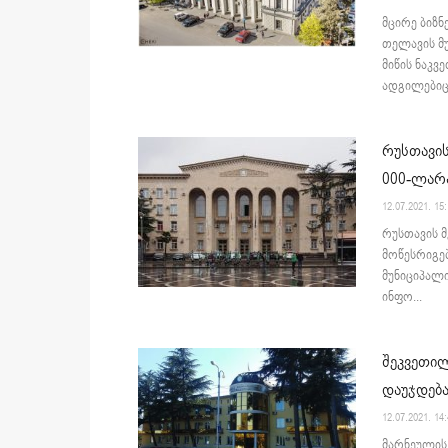
მცირე ბიზნ
თელავის მუ
მიწის ნაკვე
ადგილებიც
რუსთავის
000-ლარ
12.07.2021. 15
რუსთავის მე
მოწესრიგებ
მუნიციპალი
ინფო...
შეკვეთილ
დაუჯდებ
12.07.2021. 14
მარნეულის 