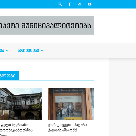
ᲘᲐ
ᲐᲠᲩᲔᲕᲜᲔᲑᲘ
ბლოგი
ფელი ნუკრიანი –
გორლივუდი – პატარა
დრონიკაანთ უბნის
ქალაქი ამაყობს!
ბები