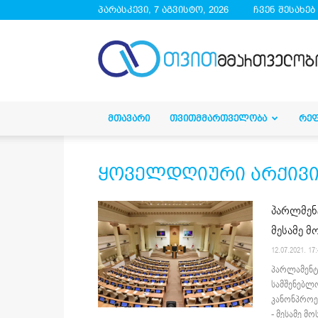
პარასკევი, 7 აგვისტო, 2026
ჩვენ შესახებ
droa.ge
ᲛᲗᲐᲕᲐᲠᲘ
ᲗᲕᲘᲗᲛᲛᲐᲠᲗᲕᲔᲚᲝᲑᲐ
ᲠᲔ
ყოველდღიური არქივი 12
პარლმენტ
მესამე მ
12.07.2021. 17
პარლამენტ
სამშენებლო
კანონპროე
- მესამე მო