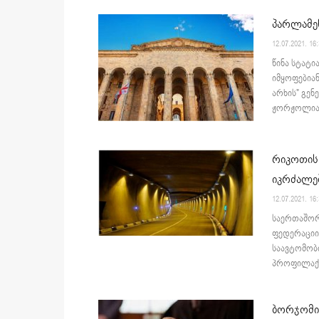
პარლამე
12.07.2021. 16
წინა სტატი
იმყოფებიან
არხის" გენ
ჟორჟოლიან
რიკოთის 
იკრძალე
12.07.2021. 16
საერთაშორ
ფედერაციის
საავტომობ
პროფილაქტი
ბორჯომი