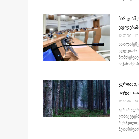
პარლამენ
უფლებამ
12.07.2021. 17
პარლამენტმ
უფლებამოს
მომხსენებე
მიქანაძემ 
გურიაში,
სატყეო-ს
12.07.2021. 16
აგრარულ ს
კომიტეტებ
რესპუბლიკ
შეთანხმები