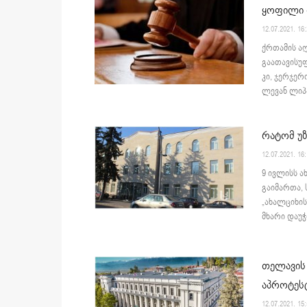
ყოფილი 
12.07.2021. 16
ქრთამის ა
გაათავისუ
კი, ჯერჯერ
ლევან ლიპა
რატომ უზ
12.07.2021. 16
9 ივლისს 
გაიმართა, 
„ახალციხის
მხარი დაუჭი
თელავის 
აპროტეს
12.07.2021. 15