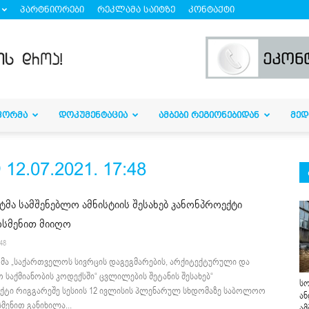
პარტნიორები
რეკლამა საიტზე
კონტაქტი
ᲤᲝᲠᲛᲐ
ᲓᲝᲙᲣᲛᲔᲜᲢᲐᲪᲘᲐ
ᲐᲛᲑᲔᲑᲘ ᲠᲔᲒᲘᲝᲜᲔᲑᲘᲓᲐᲜ
ᲛᲔᲓ
.07.2021. 17:48
მა სამშენებლო ამნისტიის შესახებ კანონპროექტი
ოსმენით მიიღო
:48
მა „საქართველოს სივრცის დაგეგმარების, არქიტექტურული და
 საქმიანობის კოდექსში“ ცვლილების შეტანის შესახებ“
სო
ქტი რიგგარეშე სესიის 12 ივლისის პლენარულ სხდომაზე საბოლოო
ან
სმენით განიხილა...
ამ