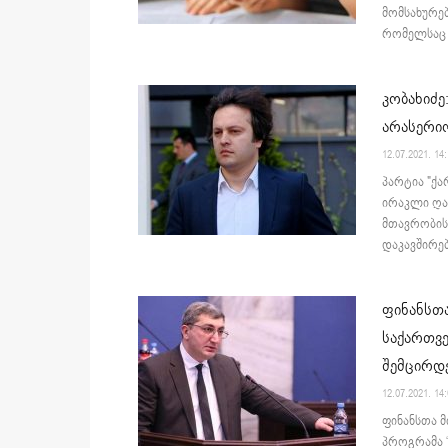
მომსახურებ
რომელსაც ს
კობახიძე
არასერი
12.07.2021. 14
პარტია "ქ
ირაკლი ღარ
მთავრობის
დაკავშირებ
ფინანსთა
საქართვე
შემცირდ
12.07.2021. 14
ფინანსთა მ
პროგრამა 