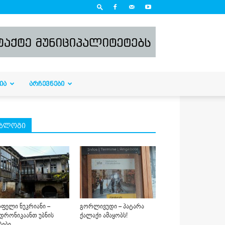
ᲘᲐ
ᲐᲠᲩᲔᲕᲜᲔᲑᲘ
ბლოგი
ფელი ნუკრიანი –
გორლივუდი – პატარა
დრონიკაანთ უბნის
ქალაქი ამაყობს!
ბები