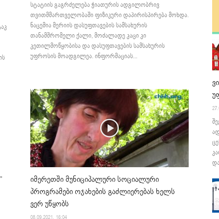
სტატიის გაგრძელება ჭიათურის ადგილობრივ
თვითმმართველობაში ფიზიკური დაპირისპირება მოხდა.
ნაცემია მერიის დასუფთავების სამსახურის
ტაკ
თანამშრომელი ქალი, მოძალადე კაცი კი
კეთილმოწყობისა და დასუფთავების სამსახურის
უფროსის მოადგილეა. ინფორმაციას...
ის
ვ
უ
27.
შე
ა
ცე
კა
და
იმერეთში მუნიციპალური სოციალური
”
პროგრამები ოჯახების გაძლიერებას ხელს
ვერ უწყობს
08.09.2021. 16:04