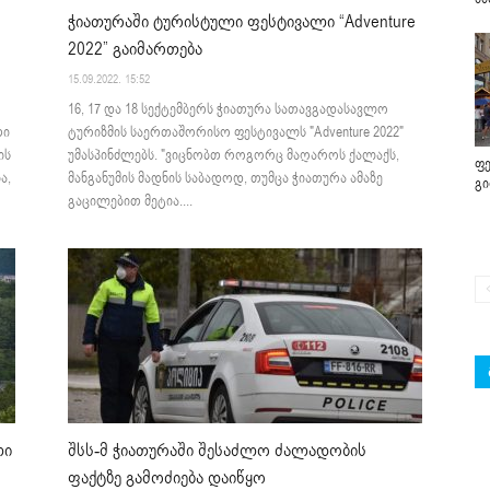
ჭიათურაში ტურისტული ფესტივალი “Adventure
2022” გაიმართება
15.09.2022. 15:52
16, 17 და 18 სექტემბერს ჭიათურა სათავგადასავლო
ტურიზმის საერთაშორისო ფესტივალს "Adventure 2022"
თი
უმასპინძლებს. "ვიცნობთ როგორც მაღაროს ქალაქს,
ის
ფე
მანგანუმის მადნის საბადოდ, თუმცა ჭიათურა ამაზე
ა,
გ
გაცილებით მეტია....
ლი
შსს-მ ჭიათურაში შესაძლო ძალადობის
ფაქტზე გამოძიება დაიწყო