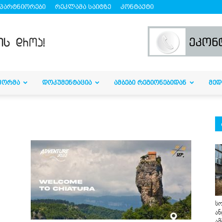
პარტნიორები
რეკლამა საიტზე
კონტაქტი
ᲤᲝᲠᲛᲐ
ᲓᲝᲙᲣᲛᲔᲜᲢᲐᲪᲘᲐ
ᲐᲛᲑᲔᲑᲘ ᲠᲔᲒᲘᲝᲜᲔᲑᲘᲓᲐᲜ
ᲛᲔᲓ
სო
ან
ამ