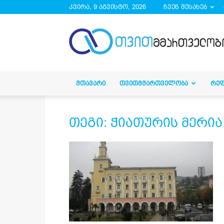
კვირა, 9 აგვისტო, 2026
ჩვენ შესახებ
droa.ge
ᲛᲗᲐᲕᲐᲠᲘ
ᲗᲕᲘᲗᲛᲛᲐᲠᲗᲕᲔᲚᲝᲑᲐ
ᲠᲔ
თეგი: ჭიათურის მერია