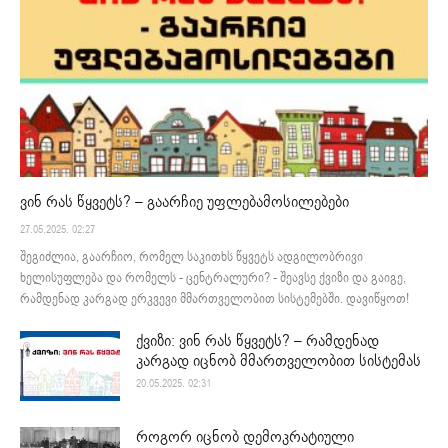
ვინ რას წყვეტს? – გაარჩიე უფლებამოსილებები
27.05.2025. 02:27
შეგიძლია, გაარჩიო, რომელ საკითხს წყვეტს ადგილობრივი
ხელისუფლება და რომელს - ცენტრალური? - შეავსე ქვიზი და გაიგე,
რამდენად კარგად ერკვევი მმართველობით სისტემებში. დავიწყოთ!
ქვიზი: ვინ რას წყვეტს? – რამდენად
კარგად იცნობ მმართველობით სისტემას
20.05.2025. 02:31
როგორ იცნობ დემოკრატიული