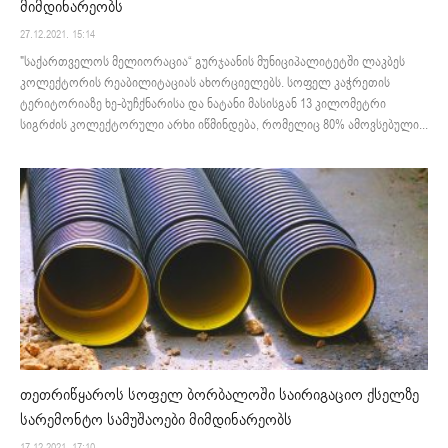
მიმდინარეობს
27.12.2021. 15:14
"საქართველოს მელიორაცია“ გურჯაანის მუნიციპალიტეტში ლაკბეს
კოლექტორის რეაბილიტაციას ახორციელებს. სოფელ კაჭრეთის
ტერიტორიაზე ხე-ბუჩქნარისა და ნატანი მასისგან 13 კილომეტრი
სიგრძის კოლექტორული არხი იწმინდება, რომელიც 80% ამოვსებული...
თეთრიწყაროს სოფელ ბორბალოში საირიგაციო ქსელზე
სარემონტო სამუშაოები მიმდინარეობს
17.12.2021. 17:10