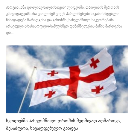
პარტია „ანა დოლიძე-ხალხისთვის“ ლიდერმა, თბილისის მერობის
კანდიდატებმა ანა დოლიძემ დღეს პარლამენტში საკანონმდებლო
წინადადება წარადგინა და კანონში „სახელმწიფო საკუთრებაში
არსებული არასასოფლო-სამეურნეო დანიშნულების მიწის მართვისა
და...
სკოლებში სახელმწიფო დროშის მუდმივად აღმართვა,
შესაძლოა, სავალდებულო გახდეს