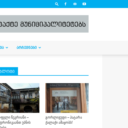
ᲘᲐ
ᲐᲠᲩᲔᲕᲜᲔᲑᲘ
ბლოგი
ფელი ნუკრიანი –
გორლივუდი – პატარა
დრონიკაანთ უბნის
ქალაქი ამაყობს!
ბები