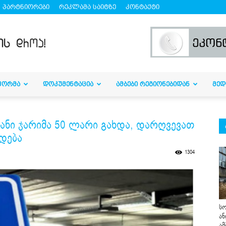
პარტნიორები
რეკლამა საიტზე
კონტაქტი
ᲤᲝᲠᲛᲐ
ᲓᲝᲙᲣᲛᲔᲜᲢᲐᲪᲘᲐ
ᲐᲛᲑᲔᲑᲘ ᲠᲔᲒᲘᲝᲜᲔᲑᲘᲓᲐᲜ
ᲛᲔᲓ
ანი ჯარიმა 50 ლარი გახდა, დარღვევათ
დება
1304
სო
ან
ამ