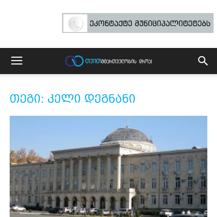
თეგი: კელი დეგნანი