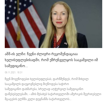
აშშ-ის ელჩი: ჩვენი ძლიერი რეკომენდაციაა
ხელისუფლებისადმი, რომ უზრუნველყოს სააკაშვილი იმ
სამედიცინო...
09.11.2021. 18:31
ჩვენ მოვუწოდებთ ხელისუფლებას, დარწმუნდეს, რომ მიხეილ
სააკაშვილს დაუყოვნებლივ მიეწოდება საჭირო
სამედიცინო დახმარება, სრულად აღჭურვილ სამედიცინო
დაწესებულებაში, - ამის შესახებ საქართველოში ამერიკის შეერთებული
შტატების ელჩმა კელი დეგნანმა საქართველოს...