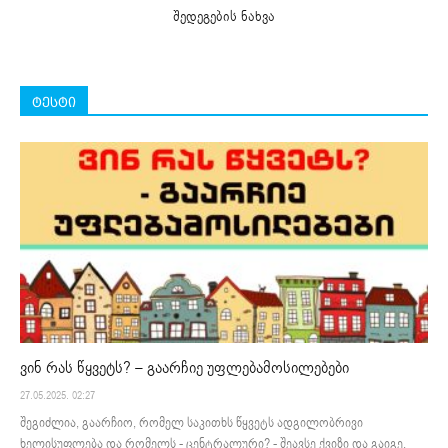
შედეგების ნახვა
ტესტი
ვინ რას წყვეტს? – გაარჩიე უფლებამოსილებები
27.05.2025. 02:27
შეგიძლია, გაარჩიო, რომელ საკითხს წყვეტს ადგილობრივი
ხელისუფლება და რომელს - ცენტრალური? - შეავსე ქვიზი და გაიგე,