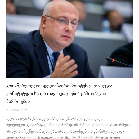
გიგი წერეთელი: ყველანაირი პროტესტი და აქცია
კონსტიტუციისა და თავისუფლების გამოხატვის
ჩარჩოებში...
20.11.2020. 13:16
„ევროპული საქართველოს“ ერთ-ერთი ლიდერი, გიგი
წერეთელი განმარტავს, რომ ოპოზიციის ძირითად მოთხოვნად რჩება
ახალი არჩევნების ჩატარება, ახალი საარჩევნო ადმინისტრაცია და
პოლიტპატიმრების გათავისუფლება. მან 21 ნოემბერს დაგეგმილ