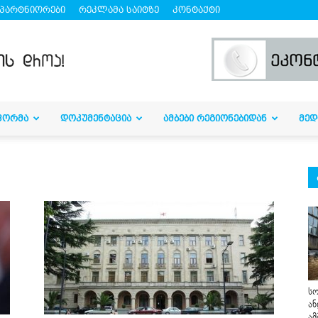
პარტნიორები
რეკლამა საიტზე
კონტაქტი
ᲤᲝᲠᲛᲐ
ᲓᲝᲙᲣᲛᲔᲜᲢᲐᲪᲘᲐ
ᲐᲛᲑᲔᲑᲘ ᲠᲔᲒᲘᲝᲜᲔᲑᲘᲓᲐᲜ
ᲛᲔᲓ
სო
ან
ამ