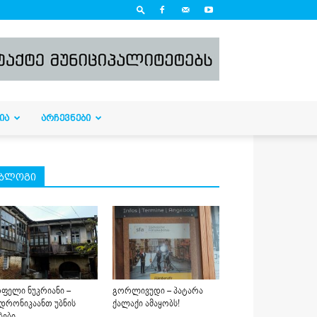
ᲘᲐ
ᲐᲠᲩᲔᲕᲜᲔᲑᲘ
ბლოგი
ფელი ნუკრიანი –
გორლივუდი – პატარა
დრონიკაანთ უბნის
ქალაქი ამაყობს!
ბები