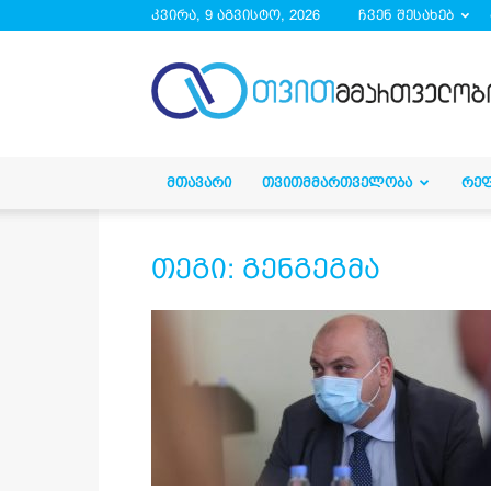
კვირა, 9 აგვისტო, 2026
ჩვენ შესახებ
droa.ge
ᲛᲗᲐᲕᲐᲠᲘ
ᲗᲕᲘᲗᲛᲛᲐᲠᲗᲕᲔᲚᲝᲑᲐ
ᲠᲔ
თეგი: გენგეგმა