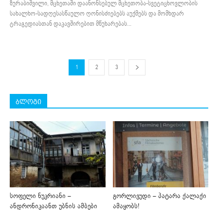
ზურაბიშვილი, მცხეთაში დაანონსებულ მცხეთობა-სვეტიცხოვლობის
სახალხო-სადღესასწაულო ღონისძიებებს აუქმებს და მომხდარ
ტრაგედიასთან დაკავშირებით მწუხარებას...
1
2
3
ბლოგი
სოფელი ნუკრიანი –
გორლივუდი – პატარა ქალაქი
ანდრონიკაანთ უბნის ამბები
ამაყობს!