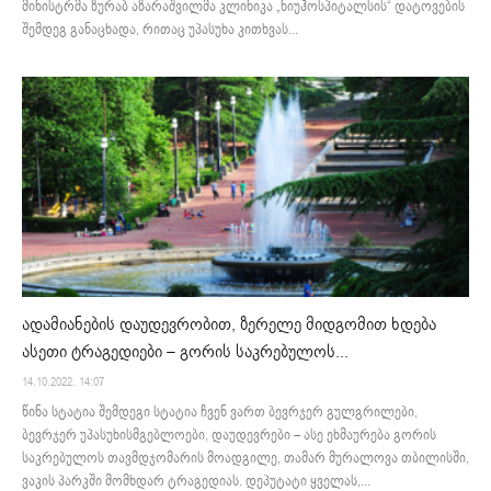
მინისტრმა ზურაბ აზარაშვილმა კლინიკა „ნიუჰოსპიტალსის“ დატოვების
შემდეგ განაცხადა, რითაც უპასუხა კითხვას...
ადამიანების დაუდევრობით, ზერელე მიდგომით ხდება
ასეთი ტრაგედიები – გორის საკრებულოს...
14.10.2022. 14:07
წინა სტატია შემდეგი სტატია ჩვენ ვართ ბევრჯერ გულგრილები,
ბევრჯერ უპასუხისმგებლოები, დაუდევრები – ასე ეხმაურება გორის
საკრებულოს თავმდჯომარის მოადგილე, თამარ მურალოვა თბილისში,
ვაკის პარკში მომხდარ ტრაგედიას. დეპუტატი ყველას,...