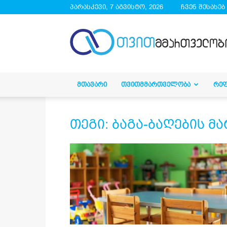
პარასკევი, 7 აგვისტო, 2026
ჩვენ შესახებ
droa.ge
ᲛᲗᲐᲕᲐᲠᲘ
ᲗᲕᲘᲗᲛᲛᲐᲠᲗᲕᲔᲚᲝᲑᲐ
ᲠᲔ
თეგი: ბაგა-ბაღების მ