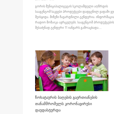
გორის მუნიციპალიტეტის სკოლამდელი აღზრდის
სააგენტომ საკვები პროდუქტები დადგენილ ვადაში ვ
შეისყიდა. მიზეზი ჩავარდნილი ტენდერია. ინფორმაცი
რადიო მოზაიკა ავრცელებს. სააგენტომ პროდუქტების
შესაძენად ტენდერი 11 იანვარს გამოაცხადა....
ჩოხატაურის ბაღების გაერთიანების
თანამშრომელს კორონავირუსი
დაუდასტურდა