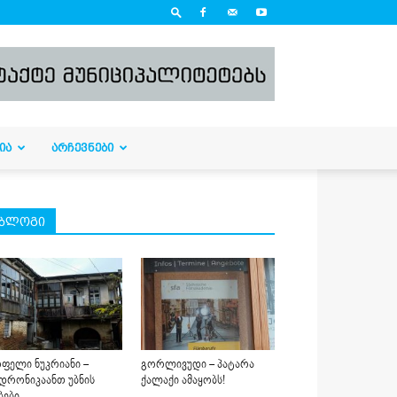
ᲘᲐ
ᲐᲠᲩᲔᲕᲜᲔᲑᲘ
ბლოგი
ფელი ნუკრიანი –
გორლივუდი – პატარა
დრონიკაანთ უბნის
ქალაქი ამაყობს!
ბები