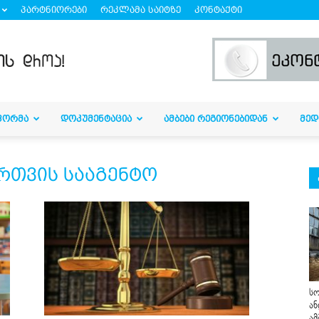
პარტნიორები
რეკლამა საიტზე
კონტაქტი
ᲤᲝᲠᲛᲐ
ᲓᲝᲙᲣᲛᲔᲜᲢᲐᲪᲘᲐ
ᲐᲛᲑᲔᲑᲘ ᲠᲔᲒᲘᲝᲜᲔᲑᲘᲓᲐᲜ
ᲛᲔᲓ
ართვის სააგენტო
სო
ან
ამ