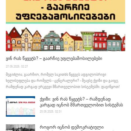
ვინ რას წყვეტს? – გაარჩიე უფლებამოსილებები
27.05.2025. 02:27
შეგიძლია, გაარჩიო, რომელ საკითხს წყვეტს ადგილობრივი
ხელისუფლება და რომელს - ცენტრალური? - შეავსე ქვიზი და გაიგე,
რამდენად კარგად ერკვევი მმართველობით სისტემებში. დავიწყოთ!
ქვიზი: ვინ რას წყვეტს? – რამდენად
კარგად იცნობ მმართველობით სისტემას
20.05.2025. 02:31
როგორ იცნობ დემოკრატიული