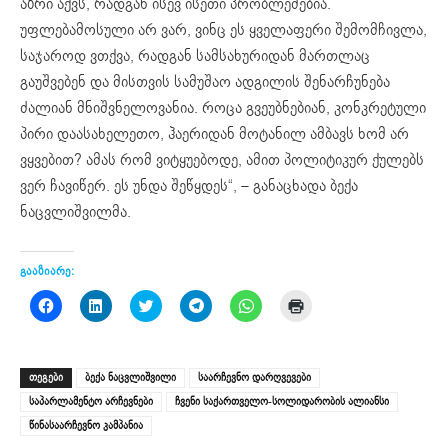
აზრი აქვს, რადგან ისევ ისეთი პრობლემებია.
უფლებამოსული არ ვარ, ვინც ეს ყველაფერი შემომჩივლა,
საჯაროდ ვთქვა, რადგან სამსახურიდან მართლაც
გაუშვებენ და მისთვის სამუშაო ადგილის შენარჩუნება
ძალიან მნიშვნელოვანია. როცა გვეუბნებიან, კონკრეტული
პირი დაასახელეთო, ჰაერიდან მოტანილ ამბავს ხომ არ
ვყვებით? ამას რომ ვიტყუებოდე, ამით პოლიტიკურ ქულებს
ვერ ჩავიწერ. ეს უნდა შეწყდეს“, – განაცხადა ბექა
ნაცვლიშვილმა.
გააზიარე:
Click
Click
Click
Click
Click
Click
to
to
to
to
to
to
share
share
share
share
share
print
on
on
on
on
on
(Opens
Facebook
LinkedIn
Twitter
Telegram
WhatsApp
in
(Opens
(Opens
(Opens
(Opens
(Opens
new
ᲗᲔᲒᲔᲑᲘ
ბექა ნაცვლიშვილი
საარჩევნო დარღვევები
in
in
in
in
in
window)
new
new
new
new
new
საპარლამენტო არჩევნები
ჩვენი საქართველო-სოლიდარობის ალიანსი
window)
window)
window)
window)
window)
წინასაარჩევნო კამპანია