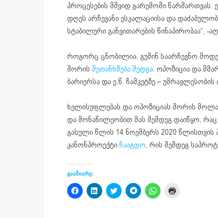
პროცესების მშვიდ გარემოში წარმართვას. ე
დღეს არჩევანი ესკალაციისა და დაძაბულობ
სტაბილური განვითარების წინაპირობაა“, -აღ
როგორც ცნობილია, გუშინ საარჩევნო მოდ
შორის
შეთანხმება შედგა
. ოპოზიცია და მმ
ბარიერსა და ე.წ. ჩამკეტზე – უმრავლესობი
ხელისუფლებას და ოპოზიციას შორის მოლაპ
და მონაწილეობით მას შემდეგ დაიწყო, რაც
გასული წლის 14 ნოემბერს 2020 წლისთვის
კანონპროექტი
ჩააგდო
, რის შემდეგ საპროტ
გააზიარე:
Click
Click
Click
Click
Click
Click
to
to
to
to
to
to
share
share
share
share
share
print
on
on
on
on
on
(Opens
Facebook
LinkedIn
Twitter
Telegram
WhatsApp
in