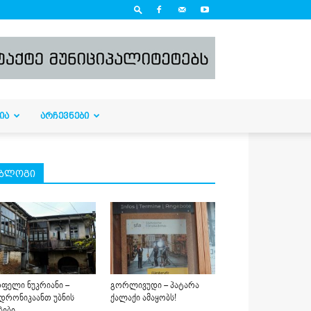
ᲘᲐ
ᲐᲠᲩᲔᲕᲜᲔᲑᲘ
ბლოგი
ფელი ნუკრიანი –
გორლივუდი – პატარა
დრონიკაანთ უბნის
ქალაქი ამაყობს!
ბები