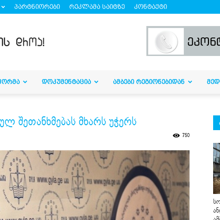
პარტნიორები
რეკლამა საიტზე
კონტაქტი
ᲤᲝᲠᲛᲐ
ᲓᲝᲙᲣᲛᲔᲜᲢᲐᲪᲘᲐ
ᲐᲛᲑᲔᲑᲘ ᲠᲔᲒᲘᲝᲜᲔᲑᲘᲓᲐᲜ
ᲛᲔᲓ
ეულ შეთანხმებას მხარს უჭერს
750
სო
ან
ამ