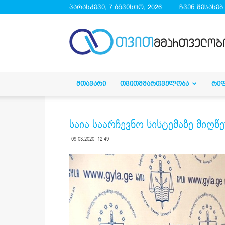
პარასკევი, 7 აგვისტო, 2026
ჩვენ შესახებ
droa.ge
ᲛᲗᲐᲕᲐᲠᲘ
ᲗᲕᲘᲗᲛᲛᲐᲠᲗᲕᲔᲚᲝᲑᲐ
ᲠᲔ
საია საარჩევნო სისტემაზე მიღწ
09.03.2020. 12:49