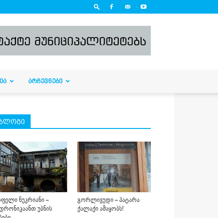
ᲘᲐ
ᲐᲠᲩᲔᲕᲜᲔᲑᲘ
ბლოგი
ფელი ნუკრიანი –
გორლივუდი – პატარა
დრონიკაანთ უბნის
ქალაქი ამაყობს!
ბები