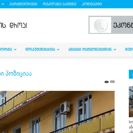
პარტნიორები
რეკლამა საიტზე
კონტაქტი
ᲤᲝᲠᲛᲐ
ᲓᲝᲙᲣᲛᲔᲜᲢᲐᲪᲘᲐ
ᲐᲛᲑᲔᲑᲘ ᲠᲔᲒᲘᲝᲜᲔᲑᲘᲓᲐᲜ
ᲛᲔᲓ
რი პოზიციაა
856
სო
ან
ამ