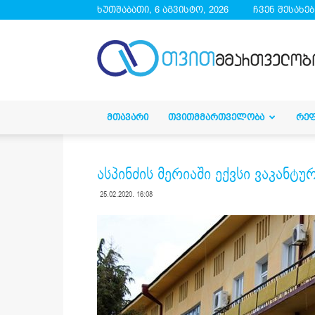
ხუთშაბათი, 6 აგვისტო, 2026
ჩვენ შესახებ
droa.ge
ᲛᲗᲐᲕᲐᲠᲘ
ᲗᲕᲘᲗᲛᲛᲐᲠᲗᲕᲔᲚᲝᲑᲐ
ᲠᲔ
ასპინძის მერიაში ექვსი ვაკანტუ
25.02.2020. 16:08