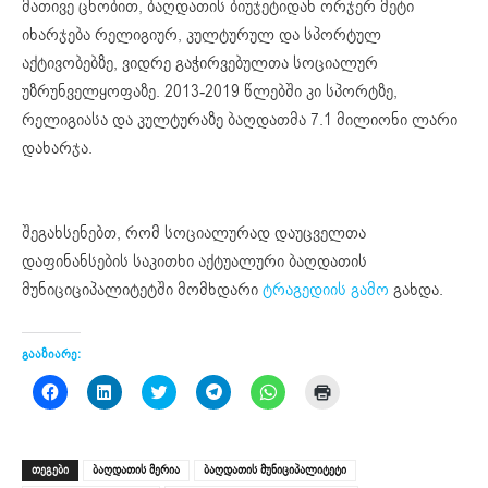
მათივე ცნობით, ბაღდათის ბიუჯეტიდან ორჯერ მეტი
იხარჯება რელიგიურ, კულტურულ და სპორტულ
აქტივობებზე, ვიდრე გაჭირვებულთა სოციალურ
უზრუნველყოფაზე. 2013-2019 წლებში კი სპორტზე,
რელიგიასა და კულტურაზე ბაღდათმა 7.1 მილიონი ლარი
დახარჯა.
შეგახსენებთ, რომ სოციალურად დაუცველთა
დაფინანსების საკითხი აქტუალური ბაღდათის
მუნიციციპალიტეტში მომხდარი
ტრაგედიის გამო
გახდა.
გააზიარე:
Click
Click
Click
Click
Click
Click
to
to
to
to
to
to
share
share
share
share
share
print
on
on
on
on
on
(Opens
Facebook
LinkedIn
Twitter
Telegram
WhatsApp
in
(Opens
(Opens
(Opens
(Opens
(Opens
new
ᲗᲔᲒᲔᲑᲘ
ბაღდათის მერია
ბაღდათის მუნიციპალიტეტი
in
in
in
in
in
window)
new
new
new
new
new