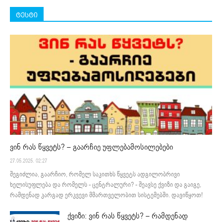
ტესტი
ვინ რას წყვეტს? – გაარჩიე უფლებამოსილებები
27.05.2025. 02:27
შეგიძლია, გაარჩიო, რომელ საკითხს წყვეტს ადგილობრივი
ხელისუფლება და რომელს - ცენტრალური? - შეავსე ქვიზი და გაიგე,
რამდენად კარგად ერკვევი მმართველობით სისტემებში. დავიწყოთ!
ქვიზი: ვინ რას წყვეტს? – რამდენად