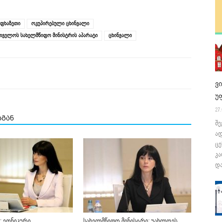
აფხაზეთი
ოკუპირებული ცხინვალი
რთველოს სახელმწიფო მინისტრის აპარატი
ცხინვალი
ვ
უ
27.
სგან
შე
ა
ცე
კა
და
: ეთნიკური
სახელმწიფო მინისტრი: უახლოეს