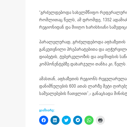
“გრძელდებოდა სახელმწიფო რეფერალური პრ
რომლითაც წელს, ამ დრომდე, 1352 ადამია
რეგიონიდან და მიიღო ხარისხიანი სამედიც
პარალელურად, გრძელდებოდა აფხაზეთის 
განკუთვნილი პრეპარატებითა და აღჭურვილობ
დიაბეტის, ტუბერკულოზის და აივ/შიდსის სა
კომპონენტებზე დახარჯული თანხა კი, წელს 
ამასთან, აფხაზეთის რეგიონს რეგულარულ
დანიშნულების 600 ათას ლარზე მეტი ღირე
საშუალებების ჩათვლით”,- განაცხადა მინის
გააზიარე:
Click
Click
Click
Click
Click
Click
to
to
to
to
to
to
share
share
share
share
share
print