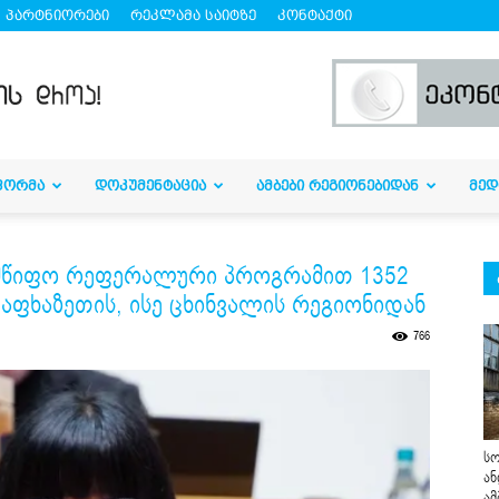
პარტნიორები
რეკლამა საიტზე
კონტაქტი
ᲤᲝᲠᲛᲐ
ᲓᲝᲙᲣᲛᲔᲜᲢᲐᲪᲘᲐ
ᲐᲛᲑᲔᲑᲘ ᲠᲔᲒᲘᲝᲜᲔᲑᲘᲓᲐᲜ
ᲛᲔᲓ
ლმწიფო რეფერალური პროგრამით 1352
აფხაზეთის, ისე ცხინვალის რეგიონიდან
766
სო
ან
ამ