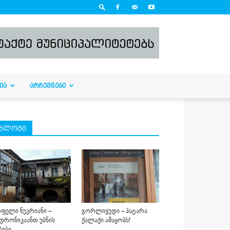
ᲘᲐ
ᲐᲠᲩᲔᲕᲜᲔᲑᲘ
ბლოგი
ფელი ნუკრიანი –
გორლივუდი – პატარა
დრონიკაანთ უბნის
ქალაქი ამაყობს!
ბები