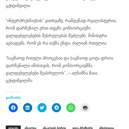
ცქიტიშვილი.
“ინტერპრესნიუსის” კითხვაზე, რამდენად რეალისტურია,
რომ დარჩენილ ერთ თვეში კონსორციუმი
ვალდებულებების შესრულებას შეძლებს, მინისტრი
აცხადებს, რომ ეს რა თქმა უნდა, ძალიან რთულია.
“საკმაოდ რთული პროცესია და საკმაოდ ცოტა დროა
დარჩენილი იმისთვის, რომ კონსორციუმმა
ვალდებულებები შეასრულოს”, – აღნიშნა მაია
ცქიტიშვილმა.
გააზიარე:
Click
Click
Click
Click
Click
Click
to
to
to
to
to
to
share
share
share
share
share
print
on
on
on
on
on
(Opens
Facebook
LinkedIn
Twitter
Telegram
WhatsApp
in
(Opens
(Opens
(Opens
(Opens
(Opens
new
ᲗᲔᲒᲔᲑᲘ
ანაკლია
ანაკლიის პორტი
ვიცე-პრემიერი
ინვესტიცია