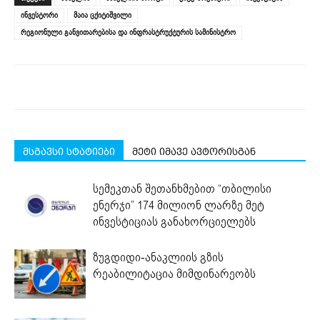
in
in
in
in
in
window)
new
new
new
new
new
ინვესტორი
მაია ცქიტიშვილი
window)
window)
window)
window)
window)
რეგიონული განვითარებისა და ინფრასტრუქტურის სამინისტრო
მსგავსი სტატიები
მეტი იმავე ავტორისგან
სემეკთან შეთანხმებით “თბილისი
ენერჯი” 174 მილიონ ლარზე მეტ
ინვესტიციას განახორციელებს
ზუგდიდი-ანაკლიის გზის
რეაბილიტაცია მიმდინარეობს