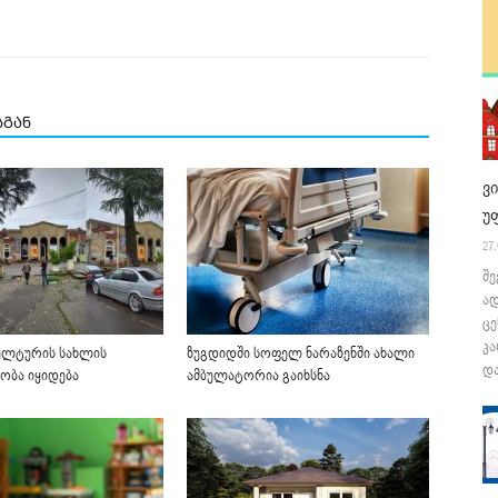
სგან
ვ
უ
27.
შე
ა
ცე
კა
ულტურის სახლის
ზუგდიდში სოფელ ნარაზენში ახალი
და
ობა იყიდება
ამბულატორია გაიხსნა