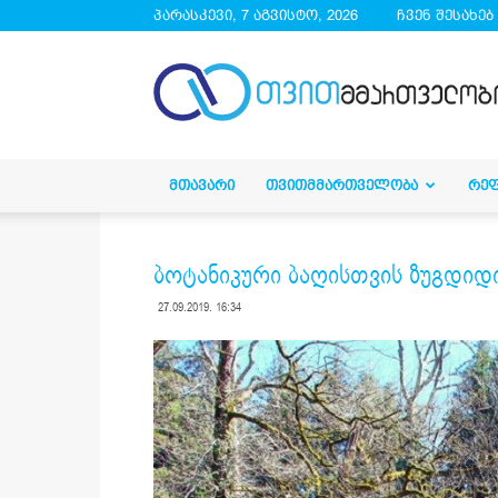
პარასკევი, 7 აგვისტო, 2026
ჩვენ შესახებ
droa.ge
ᲛᲗᲐᲕᲐᲠᲘ
ᲗᲕᲘᲗᲛᲛᲐᲠᲗᲕᲔᲚᲝᲑᲐ
ᲠᲔ
ბოტანიკური ბაღისთვის ზუგდიდი
27.09.2019. 16:34