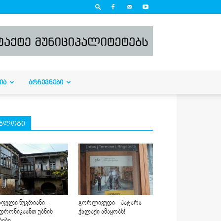
ᲘᲐ
ᲐᲠᲩᲔᲕᲜᲔᲑᲘ
ბლოგი
ფელი ნუკრიანი –
გორლივუდი – პატარა
დრონიკაანთ უბნის
ქალაქი ამაყობს!
ბები