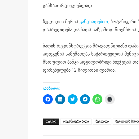
განსახორციელებლად.
ზუგდიდის მერის
განცხადებით
, ბოტანიკური
დასრულდება და ბაღს საზეიმოდ ნოემბრის და
ბაღის რეკონსტრუქცია მრავალწლიანი დაპირ
აღდგენის სამუშაოებს საქართველოს მუნიც
მსოფლიო ბანკი ადგილობრივი ბიუჯეტის თა
ღირებულება 12 მილიონი ლარია.
გააზიარე:
Click
Click
Click
Click
Click
Click
to
to
to
to
to
to
share
share
share
share
share
print
on
on
on
on
on
(Opens
Facebook
LinkedIn
Twitter
Telegram
WhatsApp
in
(Opens
(Opens
(Opens
(Opens
(Opens
new
ᲗᲔᲒᲔᲑᲘ
ბოტანიკური ბაღი
ზუგდიდი
ზუგდიდის მერი
in
in
in
in
in
window)
new
new
new
new
new
window)
window)
window)
window)
window)