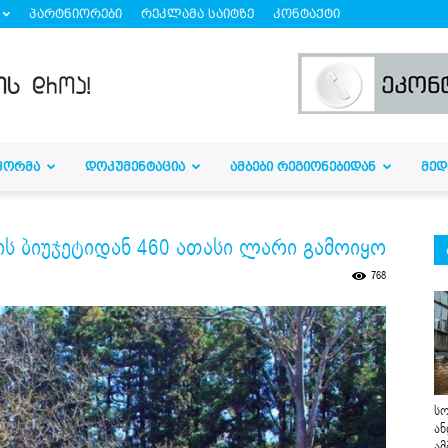
პარტნიორები
რეკლამა საიტზე
კონტაქტი
ᲤᲝᲠᲛᲐ
ᲓᲝᲙᲣᲛᲔᲜᲢᲐᲪᲘᲐ
ᲐᲛᲑᲔᲑᲘ ᲠᲔᲒᲘᲝᲜᲔᲑᲘᲓᲐᲜ
ᲛᲔᲓ
ს ბიუჯეტიდან 460 ათასი ლარი გამოიყო
768
სო
ან
ამ