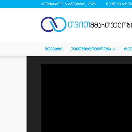
ხუთშაბათი, 6 აგვისტო, 2026
ჩვენ შესახებ
droa.ge
ᲛᲗᲐᲕᲐᲠᲘ
ᲗᲕᲘᲗᲛᲛᲐᲠᲗᲕᲔᲚᲝᲑᲐ
ᲠᲔ