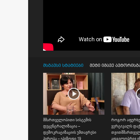
მსგავსი სტატიები
მეტი იმავე ავტორისგ
მმართველობითი სისტემის
როგორ აფერხე
დეცენტრალიზაცია –
ვერტიკალს და
დემოკრატიზაციის უმთავრესი
თვითმმართვე
პირობა – ეპიზოდი 19
ადგილობრივ ინ