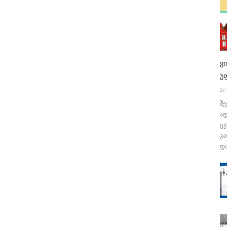
ვ
უ
27.
შე
ა
ცე
კა
და