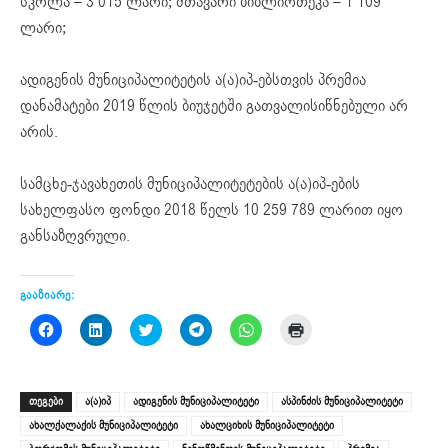
სკოლა – 3 015 ლარი; მთავარი ბიბლიოთეკა – 1 109
ლარი;
ადიგენის მუნიციპალიტეტის ა(ა)იპ-ებსთვის პრემია
დანამატები 2019 წლის ბიუჯეტში გათვალისიწნებული არ
არის.
სამცხე-ჯავახეთის მუნიციპალიტეტების ა(ა)იპ-ების
სახელფასო ფონდი 2018 წელს 10 259 789 ლარით იყო
განსაზღვრული.
გააზიარე:
Click
Click
Click
Click
Click
Click
to
to
to
to
to
to
share
share
share
share
share
print
on
on
on
on
on
(Opens
Facebook
LinkedIn
Twitter
Telegram
WhatsApp
in
(Opens
(Opens
(Opens
(Opens
(Opens
new
ᲗᲔᲒᲔᲑᲘ
ა(ა)იპ
ადიგენის მუნიციპალიტეტი
ასპინძის მუნიციპალიტეტი
in
in
in
in
in
window)
new
new
new
new
new
ახალქალაქის მუნიციპალიტეტი
ახალციხის მუნიციპალიტეტი
window)
window)
window)
window)
window)