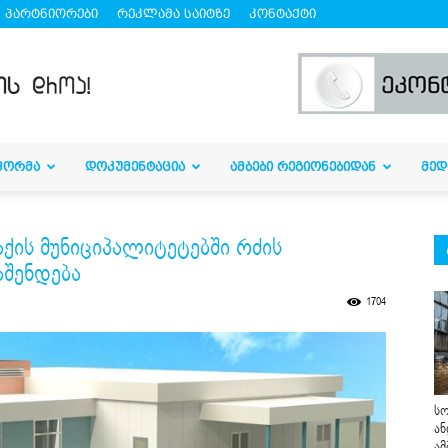
პარტნიორები
რეკლამა საიტზე
კონტაქტი
ᲤᲝᲠᲛᲐ
ᲓᲝᲙᲣᲛᲔᲜᲢᲐᲪᲘᲐ
ᲐᲛᲑᲔᲑᲘ ᲠᲔᲒᲘᲝᲜᲔᲑᲘᲓᲐᲜ
ᲛᲔᲓ
ქის მუნიციპალიტეტებში რძის
აშენდება
1704
სო
ან
ამ