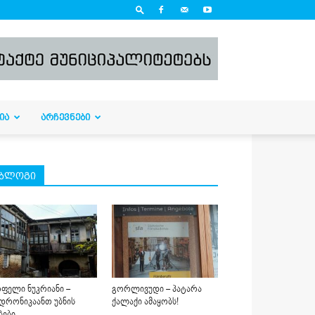
ᲘᲐ
ᲐᲠᲩᲔᲕᲜᲔᲑᲘ
ბლოგი
ფელი ნუკრიანი –
გორლივუდი – პატარა
დრონიკაანთ უბნის
ქალაქი ამაყობს!
ბები