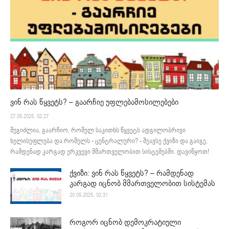
ვინ რას წყვეტს? – გაარჩიე უფლებამოსილებები
27.05.2025. 02:27
შეგიძლია, გაარჩიო, რომელ საკითხს წყვეტს ადგილობრივი
ხელისუფლება და რომელს - ცენტრალური? - შეავსე ქვიზი და გაიგე,
რამდენად კარგად ერკვევი მმართველობით სისტემებში. დავიწყოთ!
ქვიზი: ვინ რას წყვეტს? – რამდენად
კარგად იცნობ მმართველობით სისტემას
20.05.2025. 02:31
როგორ იცნობ დემოკრატიული