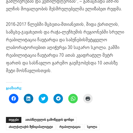
გაძლიერებას და კეთილდღეობას“, – განაცხადა აშშ-ის
ელჩის მოვალეობის შესმრულებელმა ელიზაბეთ რუდმა.
2016-2017 წლებში მცხეთა-მთიანეთის, შიდა ქართლის,
სამცხე-ჯავახეთის და რაჭა-ლეჩხუმის რეგიონებში სრული
რეაბილიტაცია ჩაუტარდა და საბუნებისმეტყველო
ლაბორატორიებით აღიჭურვა 30 საჯარო სკოლა. ჯამში
რეაბილიტაცია ჩაუტარდა 70 ათას კვადრატულ მეტრ
ფართს და სასწავლო გარემო გაუმჯობესდა 10 ათასზე
მეტი მოსწავლისთვის.
გააზიარე:
Click
Click
Click
Click
Click
Click
to
to
to
to
to
to
share
share
share
share
share
print
on
on
on
on
on
(Opens
Facebook
LinkedIn
Twitter
Telegram
WhatsApp
in
(Opens
(Opens
(Opens
(Opens
(Opens
new
ᲗᲔᲒᲔᲑᲘ
ათასწლეულის გამოწვევის ფონდი
in
in
in
in
in
window)
new
new
new
new
new
ახალქალაქის მუნიციპალიტეტი
რეაბილიტაცია
სკოლა
window)
window)
window)
window)
window)