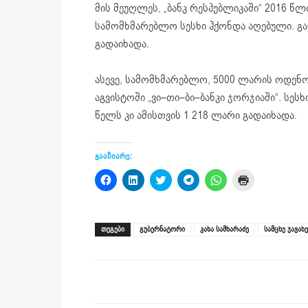
მის მეუღლეს, „ბანკ რესპუბლიკაში“ 2016 წ
სამომხმარებლო სესხი ჰქონდა აღებული. გ
გადაიხადა.
ასევე, სამომხმარებლო, 5000 ლარის ოდენობ
აგვისტოში „ვი–თი–ბი–ბანკი ჯორჯიაში“. სე
წელს კი ამისთვის 1 218 ლარი გადაიხადა.
გააზიარე:
Click
Click
Click
Click
Click
Click
to
to
to
to
to
to
share
share
share
share
share
print
on
on
on
on
on
(Opens
Facebook
LinkedIn
Twitter
Telegram
WhatsApp
in
(Opens
(Opens
(Opens
(Opens
(Opens
new
ᲗᲔᲒᲔᲑᲘ
გუბერნატორი
კახა სამხარაძე
სამცხე ჯავახ
in
in
in
in
in
window)
new
new
new
new
new
window)
window)
window)
window)
window)