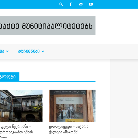
ᲘᲐ
ᲐᲠᲩᲔᲕᲜᲔᲑᲘ
ბლოგი
ფელი ნუკრიანი –
გორლივუდი – პატარა
დრონიკაანთ უბნის
ქალაქი ამაყობს!
ბები