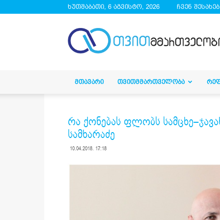
ხუთშაბათი, 6 აგვისტო, 2026
ჩვენ შესახებ
droa.ge
ᲛᲗᲐᲕᲐᲠᲘ
ᲗᲕᲘᲗᲛᲛᲐᲠᲗᲕᲔᲚᲝᲑᲐ
ᲠᲔ
რა ქონებას ფლობს სამცხე–ჯავა
სამხარაძე
10.04.2018. 17:18