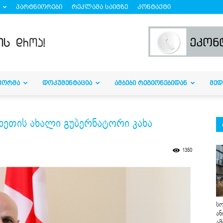
პარტნიორები
რეკლამა საიტზე
კონტაქტი
ᲤᲝᲠᲛᲐ
ᲓᲝᲙᲣᲛᲔᲜᲢᲐᲪᲘᲐ
ᲐᲛᲑᲔᲑᲘ ᲠᲔᲒᲘᲝᲜᲔᲑᲘᲓᲐᲜ
ᲛᲔᲓ
ხეთის ახალი გუბერნატორი კახა
1350
სო
ან
ამ