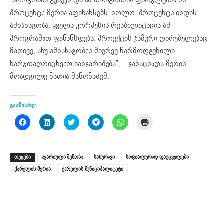
პროცენტს მერია აფინანსებს, ხოლო, პროცენტს იხდის
ამხანაგობა. ყველა კორპუსის რეაბილიტაცია ამ
პროგრამით ფინანსდება. პროექტის ჯამური ღირებულებაც
მათივე, ანუ ამხანაგობის მიერვე წარმოდგენილი
ხარჯთაღრიცხვით იანგარიშება”, – განაცხადა მერის
მოადგილე ნათია მაწონაძემ.
გააზიარე:
Click
Click
Click
Click
Click
Click
to
to
to
to
to
to
share
share
share
share
share
print
on
on
on
on
on
(Opens
Facebook
LinkedIn
Twitter
Telegram
WhatsApp
in
(Opens
(Opens
(Opens
(Opens
(Opens
new
ᲗᲔᲒᲔᲑᲘ
ავარიული შენობა
სახურავი
სოციალურად დაუცველები
in
in
in
in
in
window)
new
new
new
new
new
ქარელის მერია
ქარელის მუნიციპალიტეტი
window)
window)
window)
window)
window)