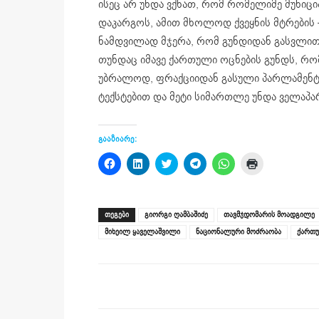
ისეც არ უნდა ვქნათ, რომ რომელიმე მუნი
დაკარგოს, ამით მხოლოდ ქვეყნის მტრების – 
ნამდვილად მჯერა, რომ გუნდიდან გასვლით უ
თუნდაც იმავე ქართული ოცნების გუნდს, რო
უბრალოდ, ფრაქციიდან გასული პარლამენტა
ტექსტებით და მეტი სიმართლე უნდა ველაპარ
გააზიარე:
Click
Click
Click
Click
Click
Click
to
to
to
to
to
to
share
share
share
share
share
print
on
on
on
on
on
(Opens
Facebook
LinkedIn
Twitter
Telegram
WhatsApp
in
(Opens
(Opens
(Opens
(Opens
(Opens
new
ᲗᲔᲒᲔᲑᲘ
გიორგი ღამბაშიძე
თავმჯდომარის მოადგილე
in
in
in
in
in
window)
new
new
new
new
new
მიხეილ ყაველაშვილი
ნაციონალური მოძრაობა
ქართუ
window)
window)
window)
window)
window)