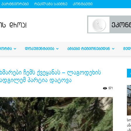
პარტნიორები
რეკლამა საიტზე
კონტაქტი
ᲤᲝᲠᲛᲐ
ᲓᲝᲙᲣᲛᲔᲜᲢᲐᲪᲘᲐ
ᲐᲛᲑᲔᲑᲘ ᲠᲔᲒᲘᲝᲜᲔᲑᲘᲓᲐᲜ
ᲛᲔᲓ
მარები ჩემს ქვეყანას – ლაგოდეხის
ადგილემ პარტია დატოვა
571
სო
ან
ამ