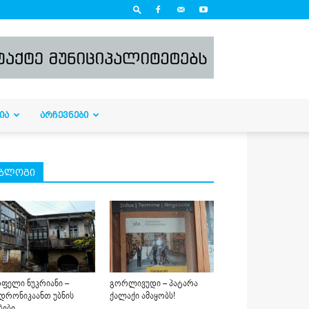
ᲘᲐ
ᲐᲠᲩᲔᲕᲜᲔᲑᲘ
ბლოგი
ფელი ნუკრიანი –
გორლივუდი – პატარა
დრონიკაანთ უბნის
ქალაქი ამაყობს!
ბები