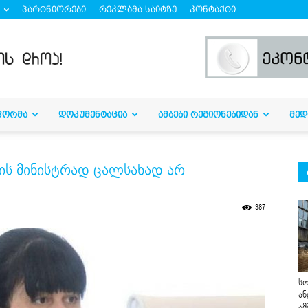
პარტნიორები
რეკლამა საიტზე
კონტაქტი
ᲤᲝᲠᲛᲐ
ᲓᲝᲙᲣᲛᲔᲜᲢᲐᲪᲘᲐ
ᲐᲛᲑᲔᲑᲘ ᲠᲔᲒᲘᲝᲜᲔᲑᲘᲓᲐᲜ
ᲛᲔᲓ
ცვის მინისტრად ცალსახად არ
387
სო
ან
ამ