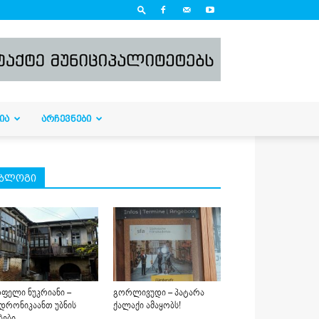
ᲘᲐ
ᲐᲠᲩᲔᲕᲜᲔᲑᲘ
ბლოგი
ფელი ნუკრიანი –
გორლივუდი – პატარა
დრონიკაანთ უბნის
ქალაქი ამაყობს!
ბები