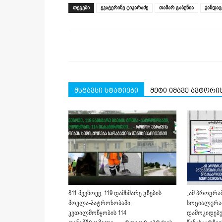
(Opens
(Opens
(Opens
(Opens
(Opens
new
ᲗᲔᲒᲔᲑᲘ
ეკატერინე ტიკარაძე
თამარ გაბუნია
ჯანდაც
in
in
in
in
in
window)
new
new
new
new
new
window)
window)
window)
window)
window)
მსგავსი სტატიები
მეტი იმავე ავტორი
811 მეეზოვე, 119 დამხმარე გზების
„ამ პროგრა
მოვლა-პატრონობაში,
სოციალურად
კეთილმოწყობის 114
დამოკიდებ