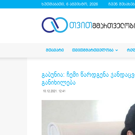
ხუთშაბათი, 6 აგვისტო, 2026
ჩვენ შესახებ
droa.ge
ᲛᲗᲐᲕᲐᲠᲘ
ᲗᲕᲘᲗᲛᲛᲐᲠᲗᲕᲔᲚᲝᲑᲐ
ᲠᲔ
გაბუნია: ჩემი წარდგენა ჯანდა
განიხილება
10.12.2021. 12:41