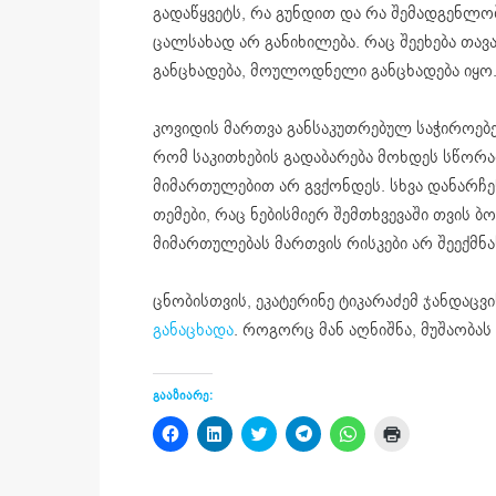
გადაწყვეტს, რა გუნდით და რა შემადგენლო
ცალსახად არ განიხილება. რაც შეეხება თა
განცხადება, მოულოდნელი განცხადება იყო.
კოვიდის მართვა განსაკუთრებულ საჭიროებებ
რომ საკითხების გადაბარება მოხდეს სწორა
მიმართულებით არ გვქონდეს. სხვა დანარჩე
თემები, რაც ნებისმიერ შემთხვევაში თვის
მიმართულებას მართვის რისკები არ შეექმნას,
ცნობისთვის, ეკატერინე ტიკარაძემ ჯანდაცვ
განაცხადა
. როგორც მან აღნიშნა, მუშაობა
გააზიარე:
Click
Click
Click
Click
Click
Click
to
to
to
to
to
to
share
share
share
share
share
print
on
on
on
on
on
(Opens
Facebook
LinkedIn
Twitter
Telegram
WhatsApp
in