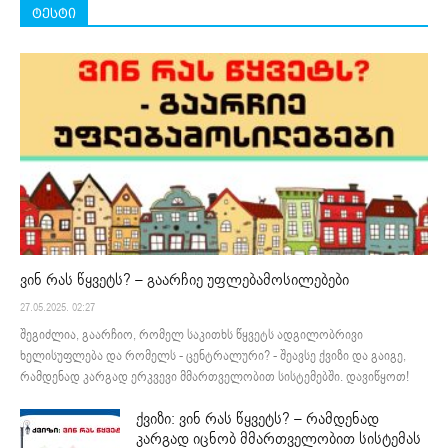
ტესტი
ვინ რას წყვეტს? – გაარჩიე უფლებამოსილებები
27.05.2025. 02:27
შეგიძლია, გაარჩიო, რომელ საკითხს წყვეტს ადგილობრივი
ხელისუფლება და რომელს - ცენტრალური? - შეავსე ქვიზი და გაიგე,
რამდენად კარგად ერკვევი მმართველობით სისტემებში. დავიწყოთ!
ქვიზი: ვინ რას წყვეტს? – რამდენად
კარგად იცნობ მმართველობით სისტემას