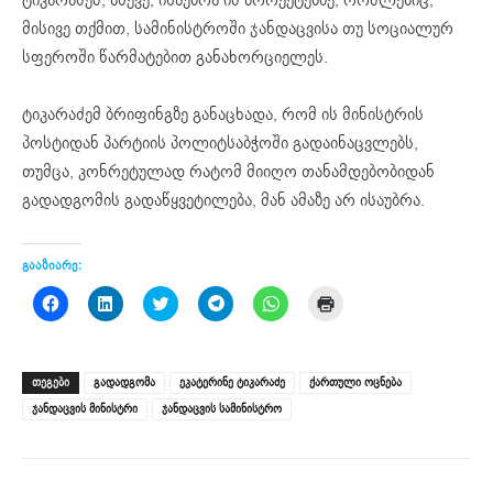
მისივე თქმით, სამინისტროში ჯანდაცვისა თუ სოციალურ
სფეროში წარმატებით განახორციელეს.
ტიკარაძემ ბრიფინგზე განაცხადა, რომ ის მინისტრის
პოსტიდან პარტიის პოლიტსაბჭოში გადაინაცვლებს,
თუმცა, კონრეტულად რატომ მიიღო თანამდებობიდან
გადადგომის გადაწყვეტილება, მან ამაზე არ ისაუბრა.
გააზიარე:
Click
Click
Click
Click
Click
Click
to
to
to
to
to
to
share
share
share
share
share
print
on
on
on
on
on
(Opens
Facebook
LinkedIn
Twitter
Telegram
WhatsApp
in
(Opens
(Opens
(Opens
(Opens
(Opens
new
ᲗᲔᲒᲔᲑᲘ
გადადგომა
ეკატერინე ტიკარაძე
ქართული ოცნება
in
in
in
in
in
window)
new
new
new
new
new
ჯანდაცვის მინისტრი
ჯანდაცვის სამინისტრო
window)
window)
window)
window)
window)