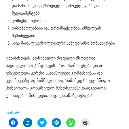
და მასთან დაკავშირებული გამოკვლევები და
მედიკამენტები
კომბუსტიოლოგია
თრომბოლიზისი და თრომბექტომია, ინსულტის
შემთხვევაში
სხვა მაღალტექნოლოგიური სამედიცინო მომსახურება
ცნობისთვის, აღნიშნული მოდელი მხოლოდ
საყოველთაო ჯანდაცვის პროგრამას ეხება და არ
ვრცელდება კერძო სადაზღვევო კომპანიებსა და
კლინიკებზე. აღნიშნულ პროგრამამდე სახელმწიფო
ჰოსპიტალს კონკრეტულ შემთხვევაზე დადგენილი
ტარიფების მიხედვით უხდიდა ანაზღაურებას.
გააზიარე:
Click
Click
Click
Click
Click
Click
to
to
to
to
to
to