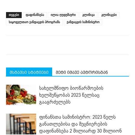
share
share
share
share
share
print
on
on
on
on
on
(Opens
Facebook
LinkedIn
Twitter
Telegram
WhatsApp
in
(Opens
(Opens
(Opens
(Opens
(Opens
new
ᲗᲔᲒᲔᲑᲘ
დაფინანსება
ილია ღუდუშაური
კლინიკა
კლინიკები
in
in
in
in
in
window)
new
new
new
new
new
საყოველთაო ჯანდაცვის პროგრამა
ჯანდაცვის სამინისტრო
window)
window)
window)
window)
window)
მსგავსი სტატიები
მეტი იმავე ავტორისგან
სახელმწიფო ბიოწარმოების
ხელშეწყობას 2023 წელსაც
გააგრძელებს
ფინანსთა სამინისტრო: 2023 წელს
განათლებისა და მეცნიერების
დაფინანსება 2 მილიარდ 30 მილიონ