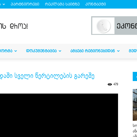
ბ
პარტნიორები
რეკლამა საიტზე
კონტაქტი
ᲤᲝᲠᲛᲐ
ᲓᲝᲙᲣᲛᲔᲜᲢᲐᲪᲘᲐ
ᲐᲛᲑᲔᲑᲘ ᲠᲔᲒᲘᲝᲜᲔᲑᲘᲓᲐᲜ
ᲛᲔᲓ
აში სველი წერტილების გარეშე
479
სო
ან
ამ