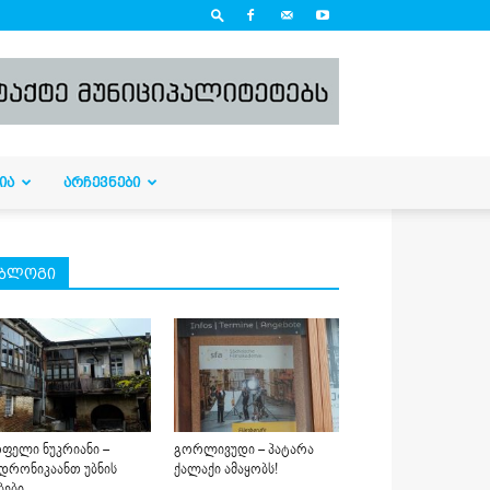
ᲘᲐ
ᲐᲠᲩᲔᲕᲜᲔᲑᲘ
ბლოგი
ფელი ნუკრიანი –
გორლივუდი – პატარა
დრონიკაანთ უბნის
ქალაქი ამაყობს!
ბები