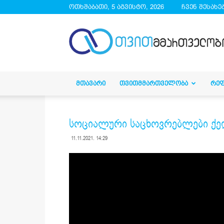
ოთხშაბათი, 5 აგვისტო, 2026
ჩვენ შესახე
droa.ge
ᲛᲗᲐᲕᲐᲠᲘ
ᲗᲕᲘᲗᲛᲛᲐᲠᲗᲕᲔᲚᲝᲑᲐ
ᲠᲔ
სოციალური საცხოვრებლები ქედ
11.11.2021. 14:29