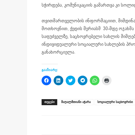
სჭირდება, კომუნიკაციის გამართვა კი სოლი
თვითმართველობის ინფორმაციით, მიმდინა
მოთხოვნით, ქედის მერიასმ 30-მდე ოჯახმა 
საფუძველზე, საცხოვრებელი სახლის მიმღები
ინდივიდუალური სოციალური სახლების პროგ
განახორციელა.
გააზიარე:
Click
Click
Click
Click
Click
Click
to
to
to
to
to
to
share
share
share
share
share
print
on
on
on
on
on
(Opens
Facebook
LinkedIn
Twitter
Telegram
WhatsApp
in
(Opens
(Opens
(Opens
(Opens
(Opens
new
ᲗᲔᲒᲔᲑᲘ
მაღალმთიანი აჭარა
სოციალური საცხოვრისი
in
in
in
in
in
window)
new
new
new
new
new
window)
window)
window)
window)
window)