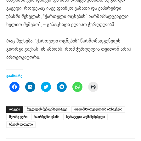
გავედი, როდესაც ისევ დაიწყო კამათი და ვაპირებდი
უბანში შესვლას, “ქართული ოცნების” წარმომადგენელი
ხელით შემეხო”, – განაცხადა ელისო ჭურღულიამ.
რაც შეეხება, “ქართული ოცნების” წარმომადგენელს
გიორგი ჯიქიას, ის ამბობს, რომ ჭურღულია თვითონ არის
პროვოკატორი.
გააზიარე:
Click
Click
Click
Click
Click
Click
to
to
to
to
to
to
share
share
share
share
share
print
on
on
on
on
on
(Opens
Facebook
LinkedIn
Twitter
Telegram
WhatsApp
in
(Opens
(Opens
(Opens
(Opens
(Opens
new
ᲗᲔᲒᲔᲑᲘ
ზუგდიდის მუნიციპალიტეტი
თვითმმართველობის არჩევნები
in
in
in
in
in
window)
new
new
new
new
new
მეორე ტური
საარჩევნო უბანი
სტრატეგია აღმაშენებელი
window)
window)
window)
window)
window)
ხმების დათვლა