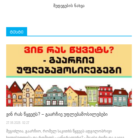
შედეგების ნახვა
ტესტი
ვინ რას წყვეტს? – გაარჩიე უფლებამოსილებები
27.05.2025. 02:27
შეგიძლია, გაარჩიო, რომელ საკითხს წყვეტს ადგილობრივი
ხელისუფლება და რომელს - ცენტრალური? - შეავსე ქვიზი და გაიგე,