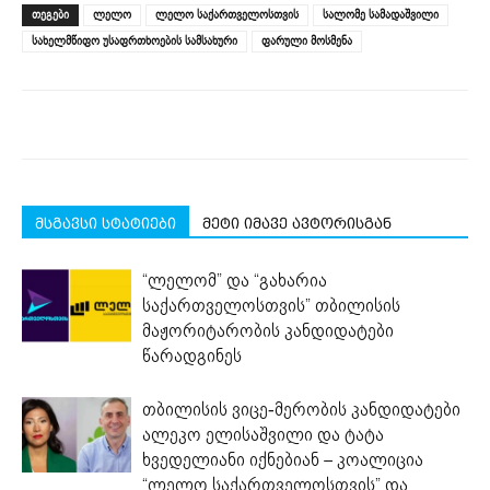
(Opens
(Opens
(Opens
(Opens
(Opens
new
ᲗᲔᲒᲔᲑᲘ
ლელო
ლელო საქართველოსთვის
სალომე სამადაშვილი
in
in
in
in
in
window)
new
new
new
new
new
სახელმწიფო უსაფრთხოების სამსახური
ფარული მოსმენა
window)
window)
window)
window)
window)
მსგავსი სტატიები
მეტი იმავე ავტორისგან
“ლელომ” და “გახარია
საქართველოსთვის” თბილისის
მაჟორიტარობის კანდიდატები
წარადგინეს
თბილისის ვიცე-მერობის კანდიდატები
ალეკო ელისაშვილი და ტატა
ხვედელიანი იქნებიან – კოალიცია
“ლელო საქართველოსთვის” და