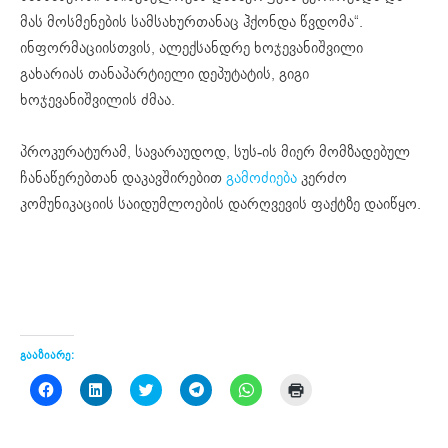
მას მოსმენების სამსახურთანაც ჰქონდა წვდომა“.
ინფორმაციისთვის, ალექსანდრე ხოჯევანიშვილი
გახარიას თანაპარტიელი დეპუტატის, გიგი
ხოჯევანიშვილის ძმაა.
პროკურატურამ, სავარაუდოდ, სუს-ის მიერ მომზადებულ
ჩანაწერებთან დაკავშირებით
გამოძიება
კერძო
კომუნიკაციის საიდუმლოების დარღვევის ფაქტზე დაიწყო.
გააზიარე:
Click
Click
Click
Click
Click
Click
to
to
to
to
to
to
share
share
share
share
share
print
on
on
on
on
on
(Opens
Facebook
LinkedIn
Twitter
Telegram
WhatsApp
in