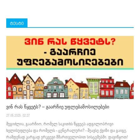
ტესტი
ვინ რას წყვეტს? – გაარჩიე უფლებამოსილებები
27.05.2025. 02:27
შეგიძლია, გაარჩიო, რომელ საკითხს წყვეტს ადგილობრივი
ხელისუფლება და რომელს - ცენტრალური? - შეავსე ქვიზი და გაიგე,
რამდენად კარგად ერკვევი მმართველობით სისტემებში. დავიწყოთ!