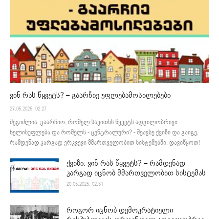
ვინ რას წყვეტს? – გაარჩიე უფლებამოსილებები
27.05.2025. 02:27
შეგიძლია, გაარჩიო, რომელ საკითხს წყვეტს ადგილობრივი
ხელისუფლება და რომელს - ცენტრალური? - შეავსე ქვიზი და გაიგე,
რამდენად კარგად ერკვევი მმართველობით სისტემებში. დავიწყოთ!
ქვიზი: ვინ რას წყვეტს? – რამდენად
კარგად იცნობ მმართველობით სისტემას
20.05.2025. 02:31
როგორ იცნობ დემოკრატიული