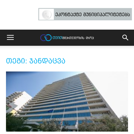
თეგი: ჯანდაცვა