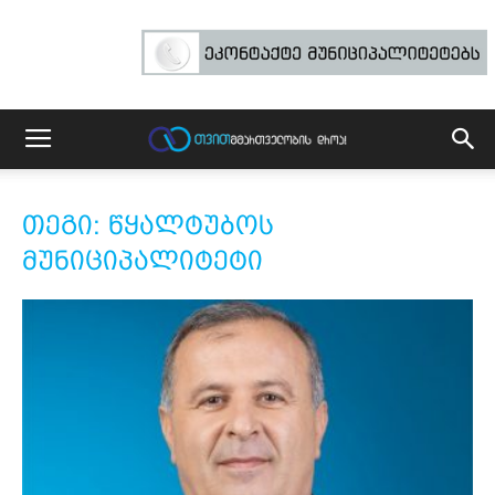
თეგი: წყალტუბოს
მუნიციპალიტეტი