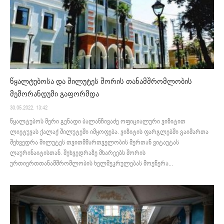
წყალტუბოსა და შილუტეს შორის თანამშრომლობის
მემორანდუმი გაფორმდა
30.05.2022. 13:42
წყალტუბოს მერი გენადი ბალანჩივაძე ოფიციალური ვიზიტით
ლიეტუვას ქალაქ შილუტეში იმყოფება. ვიზიტის ფარგლებში გაიმართა
შეხვედრა შილუტეს თვითმმართველობის მერთან ვიტაუტას
ლაურინაიტისთან. შეხვედრაზე მხარეებს შორის
ურთიერთთანამშრომლობის ხელშეკრულებას მოეწერა...