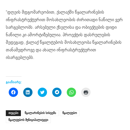
“დღეის მდგომარეობით, ქალაქში წყალარინების
ინფრასტრუქტურით მოსახლეობის ძირითადი ნაწილი ვერ
სარგებლობს. არსებული ქსელისა და ობიექტების დიდი
ნაწილი კი ამორტიზებულია. პროექტის დასრულების
შედეგად, ქალაქ წყალტუბოს მოსახლეობა წყალარინების
თანამედროვე და ახალი ინფრასტრუქტურით
ისარგებლებს.
გააზიარე:
Click
Click
Click
Click
Click
Click
to
to
to
to
to
to
share
share
share
share
share
print
on
on
on
on
on
(Opens
Facebook
LinkedIn
Twitter
Telegram
WhatsApp
in
(Opens
(Opens
(Opens
(Opens
(Opens
new
ᲗᲔᲒᲔᲑᲘ
წყალარინების სისტემა
წყალტუბო
in
in
in
in
in
window)
new
new
new
new
new
წყალტუბოს მუნიციპალიტეტი
window)
window)
window)
window)
window)