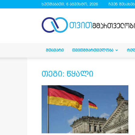
ხუთშაბათი, 6 აგვისტო, 2026
ჩვენ შესახებ
droa.ge
ᲛᲗᲐᲕᲐᲠᲘ
ᲗᲕᲘᲗᲛᲛᲐᲠᲗᲕᲔᲚᲝᲑᲐ
ᲠᲔ
თეგი: წყალი