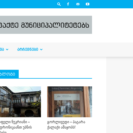
ᲘᲐ
ᲐᲠᲩᲔᲕᲜᲔᲑᲘ
ბლოგი
ფელი ნუკრიანი –
გორლივუდი – პატარა
დრონიკაანთ უბნის
ქალაქი ამაყობს!
ბები