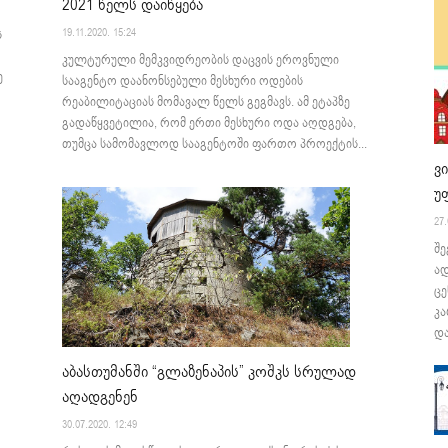
2021 წელს დაიწყება
19.11.2020. 15:24
ს
კულტურული მემკვიდრეობის დაცვის ეროვნული
ე
სააგენტო დაანონსებული მესხური ოდების
რეაბილიტაციას მომავალ წელს გეგმავს. ამ ეტაპზე
გადაწყვეტილია, რომ ერთი მესხური ოდა აღდგება,
თუმცა სამომავლოდ სააგენტოში ფართო პროექტის...
ვ
უ
27.
შე
ა
ცე
კა
და
აბასთუმანში “გლაზენაპის” კოშკს სრულად
აღადგენენ
30.07.2020. 12:49