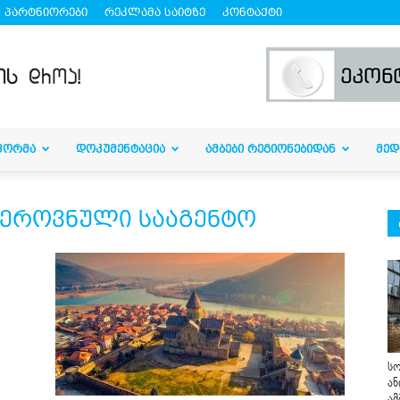
პარტნიორები
რეკლამა საიტზე
კონტაქტი
ᲤᲝᲠᲛᲐ
ᲓᲝᲙᲣᲛᲔᲜᲢᲐᲪᲘᲐ
ᲐᲛᲑᲔᲑᲘ ᲠᲔᲒᲘᲝᲜᲔᲑᲘᲓᲐᲜ
ᲛᲔᲓ
 ეროვნული სააგენტო
სო
ან
ამ