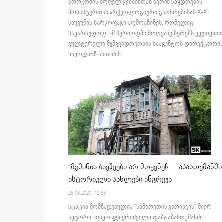
ბორჯომის სოფელ ყვიბისთან ბერის საყდრების
მონასტერთან არქეოლოგიური გათხრებისას X-XI
საუკუნის სარკოფაგი აღმოაჩინეს, რომელიც,
სავარაუდოდ, იმ პერიოდში მოღვაწე ბერებს ეკუთვნით
კულტურული მემკვიდრეობის სააგენტოს დირექტორის
ნიკოლოზ ანთიძის...
“მეშინია ბავშვები არ მოყვნენ” – აბასთუმანში
ისტორიული სახლები ინგრევა
25.06.2020. 12:58
სტატია მომზადებულია "სამხრეთის კარიბჭის" მიერ
ავტორი: თაკო ფეიქრიშვილი დაბა აბასთუმანში