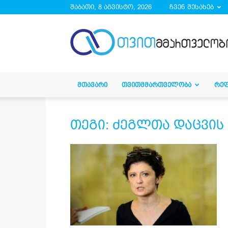
შაბათი, 8 აგვისტო, 2026
ჩვენ შესახებ
droa.ge
ᲛᲗᲐᲕᲐᲠᲘ
ᲗᲕᲘᲗᲛᲛᲐᲠᲗᲕᲔᲚᲝᲑᲐ
ᲠᲔ
თეგი: ძეგლთა დაცვის