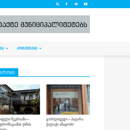
ᲘᲐ
ᲐᲠᲩᲔᲕᲜᲔᲑᲘ
ბლოგი
ფელი ნუკრიანი –
გორლივუდი – პატარა
დრონიკაანთ უბნის
ქალაქი ამაყობს!
ბები