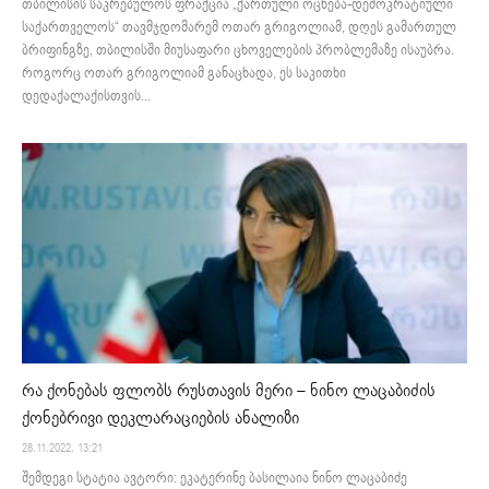
თბილისის საკრებულოს ფრაქცია „ქართული ოცნება-დემოკრატიული
საქართველოს“ თავმჯდომარემ ოთარ გრიგოლიამ, დღეს გამართულ
ბრიფინგზე, თბილისში მიუსაფარი ცხოველების პრობლემაზე ისაუბრა.
როგორც ოთარ გრიგოლიამ განაცხადა, ეს საკითხი
დედაქალაქისთვის...
რა ქონებას ფლობს რუსთავის მერი – ნინო ლაცაბიძის
ქონებრივი დეკლარაციების ანალიზი
28.11.2022. 13:21
შემდეგი სტატია ავტორი: ეკატერინე ბასილაია ნინო ლაცაბიძე