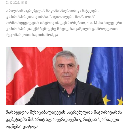
23.12.2022. 15:33
თბილისის საკრებულოს სხდომა ხმაურითა და სიტყვიერი
დაპირისპირებით გაიხსნა. "ნაციონალური მოძრაობის"
წარმომადგენლებმა ბანერი გაშალეს წარწერით, Free Misha. სიტყვიერი
დაპირისპირება ექსპრეზიდენტ მიხეილ სააკაშვილის ჯანმრთელობის
მდგომარეობის საკითხს მოჰყვა....
მარნეულის მუნიციპალიტეტის საკრებულოს მაჟორიტარმა
დეპუტატმა მახარატ ალახვერდიევმა ფრაქცია “ქართული
ოცნება” დატოვა