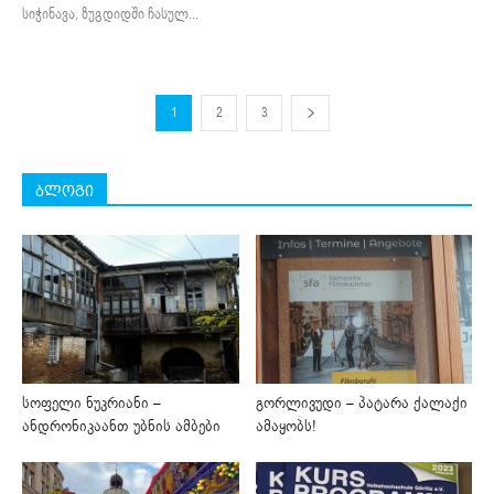
სიჭინავა, ზუგდიდში ჩასულ...
1
2
3
ბლოგი
სოფელი ნუკრიანი –
გორლივუდი – პატარა ქალაქი
ანდრონიკაანთ უბნის ამბები
ამაყობს!