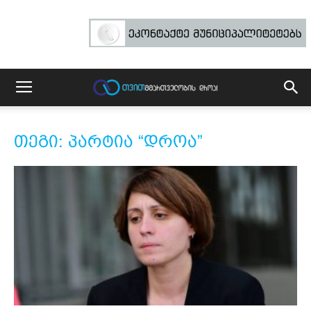
თეგი: პარტია “დროა”