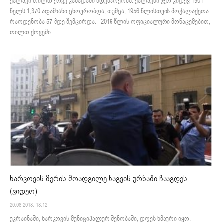
ქალაქი თილთ ქოვე კანადაში მდებარეობს. ქალაქში ჯერ კიდევ 1901
წელს 1,370 ადამიანი ცხოვრობდა, თუმცა, 1956 წლისთვის მოქალაქეთა
რაოდენობა 57-მდე შემცირდა. 2016 წლის ოფიციალური მონაცემებით,
თილთ ქოვეში...
ხარკოვის მერის მოადგილე ნაგვის ურნაში ჩააგდეს
(ვიდეო)
20.06.2018. 18:12
უკრაინაში, ხარკოვის მუნიციპალურ შენობაში, დღეს ხმაური იყო.