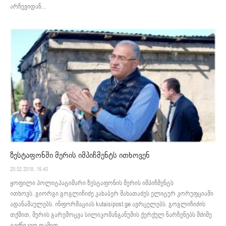
არჩევიდან...
ზესტაფონში მერის იმპიჩმენტს ითხოვენ
20.02.2018. 15:40
ყოფილი პოლიტპატიმარი ზესტაფონის მერის იმპიჩმენტს
ითხოვს. გიორგი გოგლიჩიძე კახაბერ მახათაძეს ელიტურ კორუფციაში
ადანაშაულებს. ინფორმაციას kutaisipost.ge ავრცელებს. გოგლიჩიძის
თქმით, მერის გარემოცვა სილიკომანგანუმის ქერქულ ნარჩენებს მძიმე
ტექნიკით ღამით...